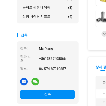
콤팩트 선형 베어링
(3)
선형 베어링 샤프트
(4)
접촉
접촉:
Ms. Yang
전화 번
+8613857408866
호:
상세 
팩스:
86-574-87910857
종
브
접촉
모