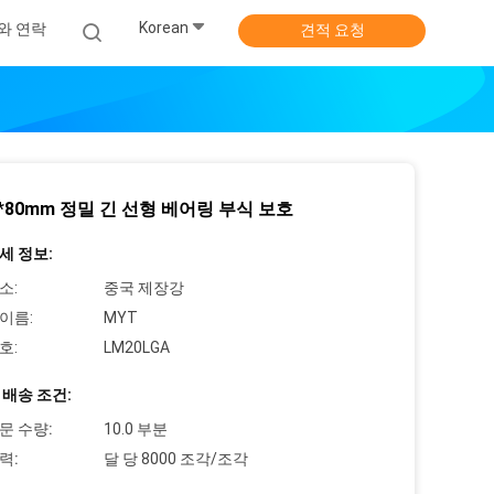
Korean
와 연락
견적 요청
3*80mm 정밀 긴 선형 베어링 부식 보호
세 정보:
소:
중국 제장강
이름:
MYT
호:
LM20LGA
 배송 조건:
문 수량:
10.0 부분
력:
달 당 8000 조각/조각