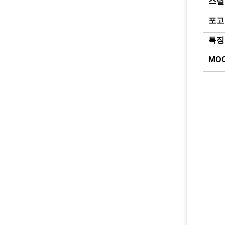
스틸
포고
특징
MO