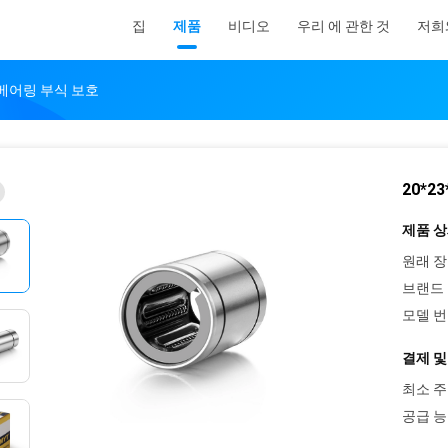
집
제품
비디오
우리 에 관한 것
저희
형 베어링 부식 보호
20*2
제품 상
원래 장
브랜드 
모델 번
결제 및
최소 주
공급 능