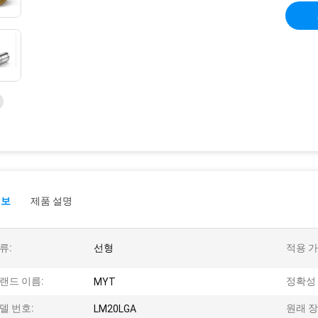
정보
제품 설명
류:
선형
적용 가
랜드 이름:
정확성 
MYT
델 번호:
원래 장
LM20LGA