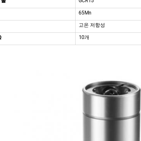
 볼
GCR15
65Mn
고온 저항성
Q
10개