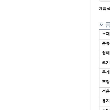
제품 
제품
소재
종류
형태
크기
무게
포장
적용
유지